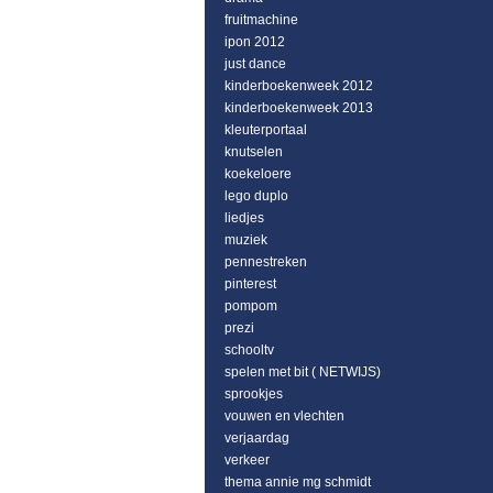
fruitmachine
ipon 2012
just dance
kinderboekenweek 2012
kinderboekenweek 2013
kleuterportaal
knutselen
koekeloere
lego duplo
liedjes
muziek
pennestreken
pinterest
pompom
prezi
schooltv
spelen met bit ( NETWIJS)
sprookjes
vouwen en vlechten
verjaardag
verkeer
thema annie mg schmidt