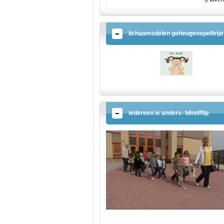
lichaamsdelen geheugenspelletje
iedereen is anders- blind/flip