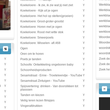
Werkbla
Koekeloere - Ik zie, ik zie wat jij niet ziet
Y
Werkbla
Koekeloere - Kijk uit je ogen
Y
werkbla
Koekeloere- Het hol op stelten(groeien)
Y
werkbla
Koekeloere: Groot-groter-grootst
Y
werkbla
Koekeloere: Horen met je ogen
Y
werkboek
Koekeloere: Rood met witte stok
Y
Woorden
Koekeloere: Smeerpoets
Y
Woordenl
Koekeloere: Wisselen- afl.468
Y
woordst
Ogen
Y
woordst
Oren om te horen
Y
Zoek de
Y
Poets je tanden
Y
Zoek de
Y
Schooltv: Ontwikkeling ongeboren baby
Y
Zoek he
Y
Schoonheidsproducten
Y
Y
Sesamstraat - Ernie - Troeteleendje - YouTube
Y
Y
Sesamstraat Zintuigen - YouTube
Y
d
Y
Spijsvertering: drinken - Van doorslikken tot
Y
plasssen
Y
Tanden en kiezen
Y
Y
Veilig leren lezen filmpjes
Y
Y
Vingerafdrukken
Y
Y