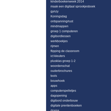
kinderboekenweek 2014
maak een digitaal sprookjesboek
gynzy
Koningsdag
ontspanning/rust
mindmappen
groep 1 computeren
digibordlessen
werkboekjes
rijmen
flipping de classroom
ict kleuters
plusklas groep 1-2
woordenschat
ouderbrochures
tools
bouwhoek
apps
computerspelletjes
dagopening
digibord onderbouw
digitale prentenboeken
drama