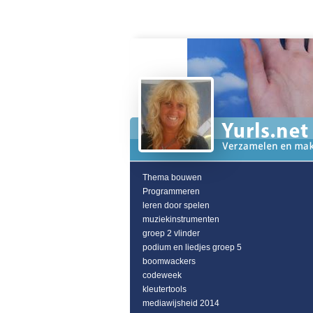
Thema bouwen
Programmeren
leren door spelen
muziekinstrumenten
groep 2 vlinder
podium en liedjes groep 5
boomwackers
codeweek
kleutertools
mediawijsheid 2014