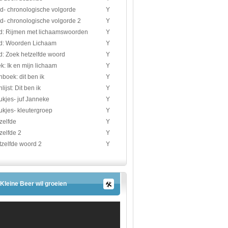
d- chronologische volgorde
Y
d- chronologische volgorde 2
Y
d: Rijmen met lichaamswoorden
Y
d: Woorden Lichaam
Y
d: Zoek hetzelfde woord
Y
: Ik en mijn lichaam
Y
boek: dit ben ik
Y
ijst: Dit ben ik
Y
ukjes- juf Janneke
Y
ukjes- kleutergroep
Y
zelfde
Y
zelfde 2
Y
tzelfde woord 2
Y
Kleine Beer wil groeien