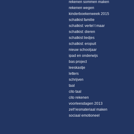
rekenen sommen maken
rekenen wegen
kinderboekenweek 2015
schatkist familie
schatkist: vertel t maar
schatkist: dieren
schatkist liedjes
schatkist: eropuit
nieuw schooljaar
ipad en onderwijs
bas project
leeskastje
letters
schrijven
taal
cito taal
cito rekenen
voorleesdagen 2013
zelf lesmateriaal maken
sociaal emotioneel