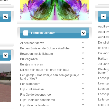
Auditiev
Auditiev
Filmpjes Lichaam
Auditiev
De toile
Alleen naar de wc
Y
dit ben 
Bert en Ernie en de Dokter - YouTube
Y
Ga voor
Bewegen met je lichaam
Y
Hakken 
Brillenglazen'
Y
Juf Jan
Buisjes in je oren
Y
Kleuterg
Dit zijn mijn ogen mijn oren mijn haar
Y
benen"
Een gaatje - Hoe kom je aan een gaatje in je
Y
Leesrups
tand of kies?
Leesrups
Een stamboom
Y
Leesrup
Flip - Brillenwinkel
Y
Leesrup
Flip Op de dovenschool
Y
Letterg
Flip: Hoofdluis controleren
Y
letters 
Flip: Naar de tandarts
Y