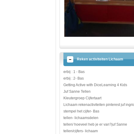
Reken activiteiten Lichaam
erbij : 1 - Bas
erbij : 2- Bas
Getting Active with DiceLearning 4 Kids
Juf Sanne Tellen
Kleutergroep Cijfertaart
Lichaam rekenactiviteiten pinterest juf ingri
stempel het cijfer- Bas
tellen- lichaamsdelen
tellen/ hoeveel heb je er van?juf Sanne
tellen/cijfers- lichaam