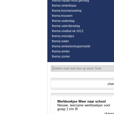
thema rupsje nooit genoeg
thema sinterklaas
thema troonwisseling
thema trouwen
thema vaderdag
thema valentijnsdag
thema voetbal ek 2012
thema vriendjes
thema water
thema winkelen/supermarkt
thema winter
thema zomer
(Adv
Werkboekjes Weer naar school
Nieuwe, leerzame werkboekjes voor
groep 1 t/m 8!
(Adver