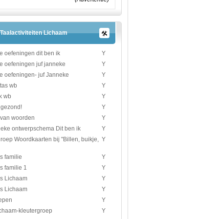
Taalactiviteiten Lichaam
e oefeningen dit ben ik
Y
e oefeningen juf janneke
Y
e oefeningen- juf Janneke
Y
ttas wb
Y
ik wb
Y
 gezond!
Y
van woorden
Y
neke ontwerpschema Dit ben ik
Y
roep Woordkaarten bij "Billen, buikje,
Y
 familie
Y
 familie 1
Y
s Lichaam
Y
s Lichaam
Y
repen
Y
lichaam-kleutergroep
Y