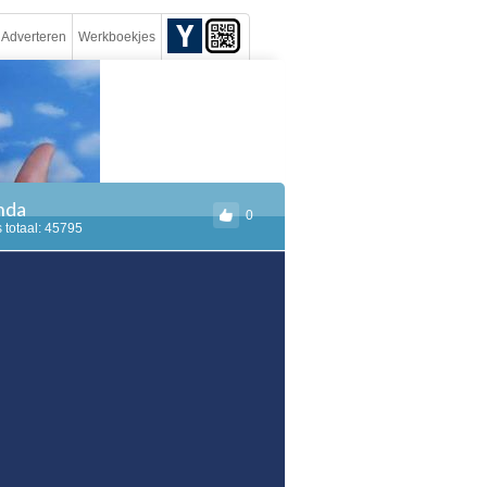
Adverteren
Werkboekjes
anda
0
 totaal: 45795