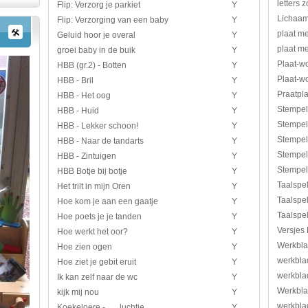
letters 
Flip: Verzorg je parkiet
Y
Lichaam 
Flip: Verzorging van een baby
Y
plaat me
Geluid hoor je overal
Y
plaat me
groei baby in de buik
Y
Plaat-w
HBB (gr.2) - Botten
Y
Plaat-w
HBB - Bril
Y
Praatpla
HBB - Het oog
Y
Stempel
HBB - Huid
Y
Stempel
HBB - Lekker schoon!
Y
Stempel
HBB - Naar de tandarts
Y
Stempel
HBB - Zintuigen
Y
Stempelv
HBB Botje bij botje
Y
Taalspe
Het trilt in mijn Oren
Y
Taalspel
Hoe kom je aan een gaatje
Y
Taalspel
Hoe poets je je tanden
Y
Versjes
Hoe werkt het oor?
Y
Werkbla
Hoe zien ogen
Y
werkblad
Hoe ziet je gebit eruit
Y
werkbla
Ik kan zelf naar de wc
Y
Werkbl
kijk mij nou
Y
werkbla
Koekeloere - ..... luchtje
Y