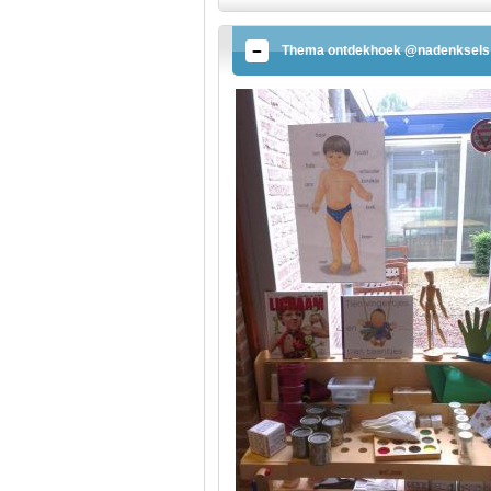
Thema ontdekhoek @nadenksels