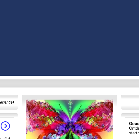
ertentie)
Goud
Ontde
start
tentie)