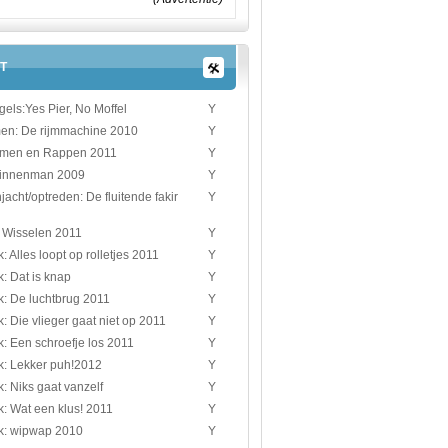
T
gels:Yes Pier, No Moffel
Y
jmen: De rijmmachine 2010
Y
ijmen en Rappen 2011
Y
pinnenman 2009
Y
jacht/optreden: De fluitende fakir
Y
 Wisselen 2011
Y
: Alles loopt op rolletjes 2011
Y
: Dat is knap
Y
k: De luchtbrug 2011
Y
: Die vlieger gaat niet op 2011
Y
: Een schroefje los 2011
Y
k: Lekker puh!2012
Y
: Niks gaat vanzelf
Y
: Wat een klus! 2011
Y
k: wipwap 2010
Y