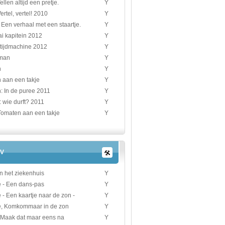
ellen altijd een pretje.
Y
ertel, vertel! 2010
Y
 Een verhaal met een staartje.
Y
 ai kapitein 2012
Y
 tijdmachine 2012
Y
man
Y
n
Y
 aan een takje
Y
: In de puree 2011
Y
 wie durft? 2011
Y
Tomaten aan een takje
Y
V
in het ziekenhuis
Y
e - Een dans-pas
Y
 - Een kaartje naar de zon -
Y
e, Komkommaar in de zon
Y
t Maak dat maar eens na
Y