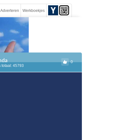
Adverteren
Werkboekjes
anda
0
 totaal: 45793