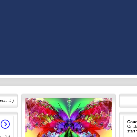
ertentie)
Goud
Ontde
start
tentie)