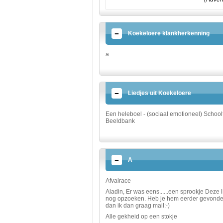
Koekeloere klankherkenning
a
Liedjes uit Koekeloere
Een heleboel - (sociaal emotioneel) School
Beeldbank
A
Afvalrace
Aladin, Er was eens......een sprookje Deze l
nog opzoeken. Heb je hem eerder gevond
dan ik dan graag mail:-)
Alle gekheid op een stokje