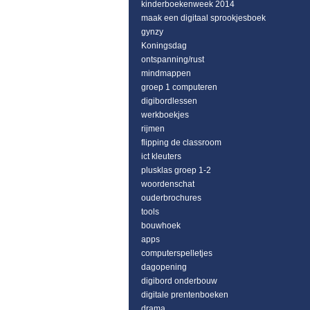
kinderboekenweek 2014
maak een digitaal sprookjesboek
gynzy
Koningsdag
ontspanning/rust
mindmappen
groep 1 computeren
digibordlessen
werkboekjes
rijmen
flipping de classroom
ict kleuters
plusklas groep 1-2
woordenschat
ouderbrochures
tools
bouwhoek
apps
computerspelletjes
dagopening
digibord onderbouw
digitale prentenboeken
drama