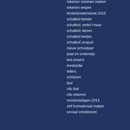
rekenen sommen maken
rekenen wegen
kinderboekenweek 2015
schatkist familie
schatkist: vertel t maar
schatkist: dieren
schatkist liedjes
schatkist: eropuit
nieuw schooljaar
ipad en onderwijs
bas project
leeskastje
letters
schrijven
taal
cito taal
cito rekenen
voorleesdagen 2013
zelf lesmateriaal maken
sociaal emotioneel