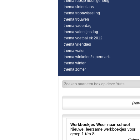
thema rupsje nooit genoeg
thema sinterklaas
thema troonwisseling
thema trouwen
thema vaderdag
thema valentijnsdag
thema voetbal ek 2012
thema vriendjes
thema water
thema winkelen/supermarkt
thema winter
thema zomer
(Adv
Werkboekjes Weer naar school
Nieuwe, leerzame werkboekjes voor
groep 1 t/m 8!
(Adver