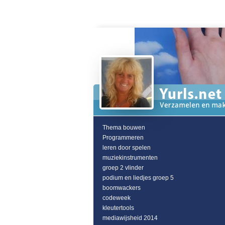
Thema bouwen
Programmeren
leren door spelen
muziekinstrumenten
groep 2 vlinder
podium en liedjes groep 5
boomwackers
codeweek
kleutertools
mediawijsheid 2014