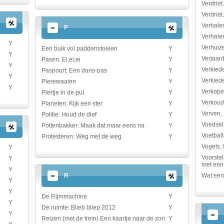
Verdriet
Verdriet
Verhale
P
Verhalen
Y
Verhuize
Een buik vol paddenstoelen
Y
Y
Verjaard
Pasen: Ei,ei,ei
Y
Y
Verkled
Paspoort: Een dans-pas
Y
Y
Verklede
Pierewaaien
Y
Y
Verkope
Piertje in de put
Y
Verkoud
Planeten: Kijk een ster
Y
Verven, 
Politie: Houd de dief
Y
Voedsel
Pottenbakker: Maak dat maar eens na
Y
Voetball
Protesteren: Weg met de weg
Y
Vogels, 
Y
Voorstell
Y
met een 
Y
R
Wat een
Y
Y
De Rijmmachine
Y
Y
De ruimte: Blieb bliep 2012
Y
Y
Reizen (met de trein) Een kaartje naar de zon
Y