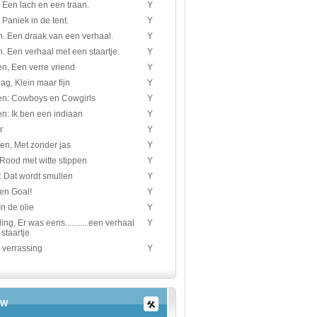
. Een lach en een traan.
Y
. Paniek in de tent.
Y
n. Een draak van een verhaal.
Y
. Een verhaal met een staartje.
Y
n, Een verre vriend
Y
ag, Klein maar fijn
Y
en: Cowboys en Cowgirls
Y
n: Ik ben een indiaan
Y
r
Y
en, Met zonder jas
Y
Rood met witte stippen
Y
: Dat wordt smullen
Y
en Goal!
Y
In de olie
Y
ing, Er was eens...........een verhaal
Y
staartje
 verrassing
Y
W