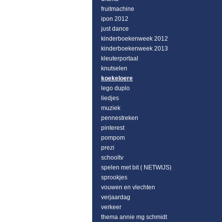
fruitmachine
ipon 2012
just dance
kinderboekenweek 2012
kinderboekenweek 2013
kleuterportaal
knutselen
koekeloere
lego duplo
liedjes
muziek
pennestreken
pinterest
pompom
prezi
schooltv
spelen met bit ( NETWIJS)
sprookjes
vouwen en vlechten
verjaardag
verkeer
thema annie mg schmidt