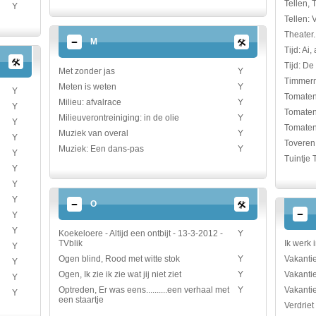
Tellen, T
Y
Tellen: V
Theater.
M
Tijd: Ai,
Tijd: De
Met zonder jas
Y
Timmer
Meten is weten
Y
Y
Tomate
Milieu: afvalrace
Y
Y
Tomaten
Milieuverontreiniging: in de olie
Y
Y
Tomaten
Muziek van overal
Y
Y
Toveren:
Muziek: Een dans-pas
Y
Y
Tuintje 
Y
Y
Y
O
Y
Y
Koekeloere - Altijd een ontbijt - 13-3-2012 -
Y
TVblik
Ik werk 
Y
Ogen blind, Rood met witte stok
Y
Vakanti
Y
Ogen, Ik zie ik zie wat jij niet ziet
Y
Vakantie
Y
Optreden, Er was eens..........een verhaal met
Y
Vakanti
Y
een staartje
Verdrie