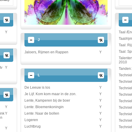
Y
Taal /En
Taal/ri
J
Taal: R
Taal: S
Jaloers, Rijmen en Rappen
Y
Talenten
2010
tv
Y
Tanden:
L
Techniek
Techniek
De Leeuw is los
Y
Technie
Je Lijf. Kom kom maar in de zon.
Y
Techniek
Lente, Kamperen bij de boer
Y
Techniek
Lente: Bloemenkoningin
Y
Y
Technie
Lente: Naar de bollen
Y
ink
Y
Techniek
en
Logeren
Y
Techniek
Luchtbrug
Y
Technie
Y